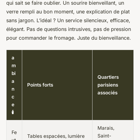
qui sait se faire oublier. Un sourire bienveillant, un
verre rempli au bon moment, une explication de plat
sans jargon. L’idéal ? Un service silencieux, efficace,
élégant. Pas de questions intrusives, pas de pression
pour commander le fromage. Juste du bienveillance.
a
m
bi
Quartiers
a
Points forts
parisiens
n
associés
c
e
🕯️
Marais,
Fe
Saint-
Tables espacées, lumière