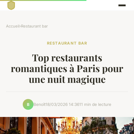
Accueil
›
Restaurant bar
RESTAURANT BAR
Top restaurants
romantiques à Paris pour
une nuit magique
Benoît
18/03/2026 14:36
11 min de lecture
B