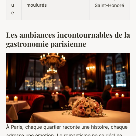
u
moulurés
Saint-Honoré
e
Les ambiances incontournables de la
gastronomie parisienne
À Paris, chaque quartier raconte une histoire, chaque
adresse une émotion. Le romantisme ne se décline