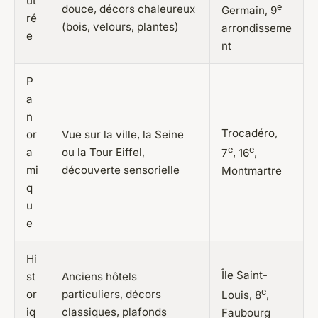
ut
e
douce, décors chaleureux
Germain, 9
ré
(bois, velours, plantes)
arrondisseme
e
nt
P
a
n
Trocadéro,
or
Vue sur la ville, la Seine
e
e
a
ou la Tour Eiffel,
7
, 16
,
mi
découverte sensorielle
Montmartre
q
u
e
Hi
Île Saint-
st
Anciens hôtels
e
or
particuliers, décors
Louis, 8
,
iq
classiques, plafonds
Faubourg