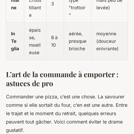
mai
crous
type
mais peu de
3
ne
tillant
"trottoir
levée)
e
"
épais
In
aérée,
moyenne
se,
8 à
Te
presque
(douceur
moell
10
glia
brioche
enivrante)
euse
L’art de la commande à emporter :
astuces de pro
Commander une pizza, c’est une chose. La savourer
comme si elle sortait du four, c’en est une autre. Entre
le trajet et le moment du retrait, quelques erreurs
peuvent tout gâcher. Voici comment éviter le drame
gustatif.