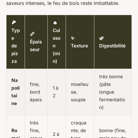
saveurs intenses, le feu de bois reste imbattable.
🍕
🔥
Typ
Cui
📏
e
sso
✨
🌿
Épais
de
n
Texture
Digestibilité
seur
piz
(mi
za
n)
très bonne
Na
fine,
moelleu
(pâte
poli
1 à
bord
se,
longue
tai
2
épais
souple
fermentatio
ne
n)
très
craqua
Ro
fine,
nte, de
bonne (fine,
2 à