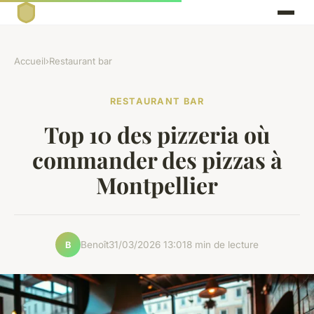
Accueil
›
Restaurant bar
RESTAURANT BAR
Top 10 des pizzeria où
commander des pizzas à
Montpellier
Benoît
31/03/2026 13:01
8 min de lecture
B