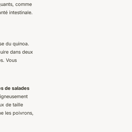
oquants, comme
nté intestinale.
se du quinoa.
 cuire dans deux
es. Vous
es de salades
soigneusement
x de taille
 les poivrons,