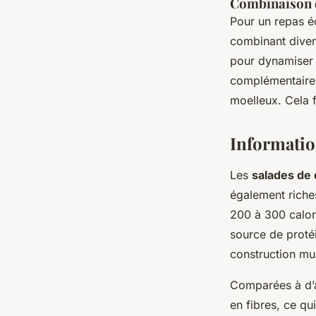
Combinaison d
Pour un repas éq
combinant diver
pour dynamiser 
complémentaires 
moelleux. Cela 
Informatio
Les
salades de
également rich
200 à 300 calori
source de proté
construction mus
Comparées à d’
en fibres, ce qu