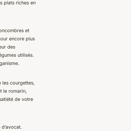
 plats riches en
concombres et
pour encore plus
heur des
légumes utilisés.
rganisme.
 les courgettes,
t le romarin,
satiété de votre
 d’avocat.