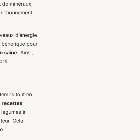
t de minéraux,
fonctionnement
iveaux d’énergie
nt bénéfique pour
n saine
. Ainsi,
bré.
 temps tout en
s
recettes
s légumes à
teur. Cela
e.