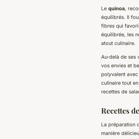
Le
quinoa
, rec
équilibrés. Il f
fibres qui favor
équilibrée, les 
atout culinaire.
Au-delà de ses v
vos envies et b
polyvalent avec 
culinaire tout e
recettes de sal
Recettes d
La préparation
manière délicieu