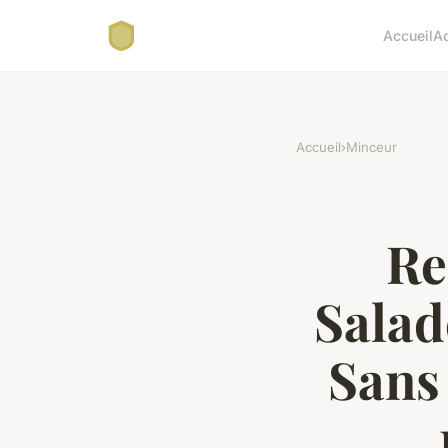
Accueil
A
Accueil
›
Minceur
Re
Salad
Sans 