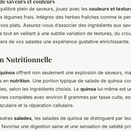
e saveurs et couleurs
uilibré plein de saveurs, jouez avec les
couleurs et textur
s légumes frais. Intégrez des herbes fraîches comme le per
vos plats. Assurez-vous d’associer des ingrédients aux sav
tout en veillant à une subtile variation de textures, du crous
fera de vos salades une expérience gustative enrichissante.
n Nutritionnelle
 quinoa
offrent non seulement une explosion de saveurs, mai
es en
nutrition
. Une portion typique de salade de quinoa con
es, selon les ingrédients choisis. Le
quinoa
lui-même est un
ines complètes avec environ 8 grammes par tasse cuite, ess
culaire et la réparation cellulaire.
autres
salades
, les salades de quinoa se distinguent par le
i favorise une digestion saine et une sensation de satiété p