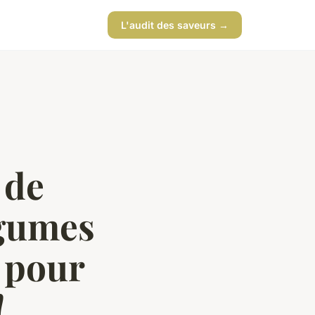
L'audit des saveurs →
 de
égumes
z pour
!