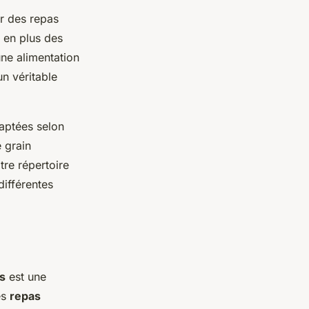
er des repas
, en plus des
une alimentation
n véritable
daptées selon
 grain
tre répertoire
différentes
s
est une
es
repas