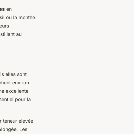
es
en
sil ou la menthe
eurs
tillant au
s elles sont
tient environ
e excellente
entiel pour la
ur teneur élevée
rolongée. Les