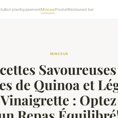
ctu
Bon plan
Equipement
Minceur
Produit
Restaurant bar
MINCEUR
cettes Savoureuses
es de Quinoa et L
Vinaigrette : Opte
un Repas Équilibré